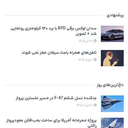
پیشنهادی
سدان لوکس برقی BYD با برد ۹۲۰ کیلومتری رونمایی
شد + تصویر
27 تیر 1405
تلفن‌های همراه باعث سرطان مغز نمی‌ شوند
1 مرداد 1405
داغ‌ترین‌های روز
جنگنده نسل ششم F-47 در مسیر نخستین پرواز
12 مرداد 1405
پروژه محرمانه آمریکا برای ساخت بمب‌افکن عمودپرواز
راکتی