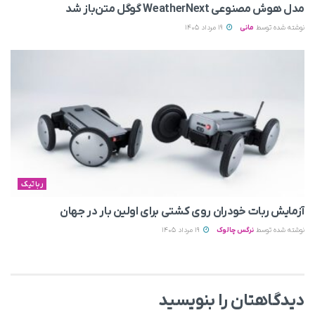
مدل هوش مصنوعی WeatherNext گوگل متن‌باز شد
نوشته شده توسط
مانی
19 مرداد 1405
رباتیک
آزمایش ربات خودران روی کشتی برای اولین بار در جهان
نوشته شده توسط
نرگس چالوک
19 مرداد 1405
دیدگاهتان را بنویسید