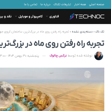
صفحه اصلی
همه اخبار
تبلیغات تکناک
درباره ما
تماس با ما
فناوری
کامپیوتر و موبایل
نقد و بر
تک ناک
»
دسته‌بندی نشده
»
تجربه راه رفتن روی ماه در بزرگ‌ترین ساختمان کروی جه
تجربه راه رفتن روی ماه در بزرگ‌ت
نوشته شده توسط
نرگس چالوک
پنجشنبه 30 بهمن 1404 - 13:00