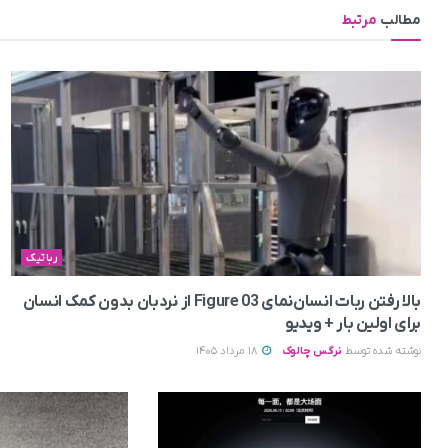
مطالب
مرتبط
رباتیک
بالا رفتن ربات انسان‌نمای Figure 03 از نردبان بدون کمک انسان
برای اولین بار + ویدیو
نوشته شده توسط
نرگس چالوک
18 مرداد 1405