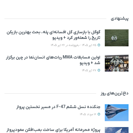
پیشنهادی
گوگل با بازسازی گل افسانه‌ای پله، بحث بهترین بازیکن
تاریخ را شعله‌ور کرد + ویدیو
25 تیر 1405 - به‌روزشده در 26 تیر 1405
اولین مسابقات MMA ربات‌های انسان‌نما در چین برگزار
شد + ویدیو
27 تیر 1405
داغ‌ترین‌های روز
جنگنده نسل ششم F-47 در مسیر نخستین پرواز
12 مرداد 1405
پروژه محرمانه آمریکا برای ساخت بمب‌افکن عمودپرواز