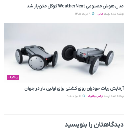
مدل هوش مصنوعی WeatherNext گوگل متن‌باز شد
نوشته شده توسط
مانی
19 مرداد 1405
رباتیک
آزمایش ربات خودران روی کشتی برای اولین بار در جهان
نوشته شده توسط
نرگس چالوک
19 مرداد 1405
دیدگاهتان را بنویسید