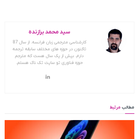
سید محمد برازنده
کارشناسی مترجمی زبان فرانسه. از سال 87
تاکنون در حوزه های مختلف سابقه ترجمه
دارم. بیش از یک سال هست که مترجم
حوزه فناوری تو سایت تک ناک هستم.
مطالب
مرتبط