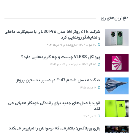
داغ‌ترین‌های روز
شرکت ZTE روتر 5G مدل U30 Pro را با سیم‌کارت داخلی
و نمایشگر رونمایی کرد
20 مرداد 1404 - به‌روزشده در 21 مرداد 1404
پروتکل VLESS چیست و چه کاربردهایی دارد؟
25 آذر 1402 - به‌روزشده در 27 مهر 1404
جنگنده نسل ششم F-47 در مسیر نخستین پرواز
12 مرداد 1405
انویدیا مدل‌های جدید برای رانندگی خودکار معرفی می
کند
11 آذر 1404
بازی روبلاکس؛ پلتفرمی که نوجوانان را میلیونر می‌کند