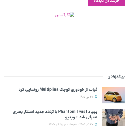
پیشنهادی
فیات از خودوری کوچک Multiplina رونمایی کرد
27 تیر 1405
پهپاد Phantom Twist با ترفند جدید استتار بصری
معرفی شد + ویدیو
27 تیر 1405 - به‌روزشده در 28 تیر 1405