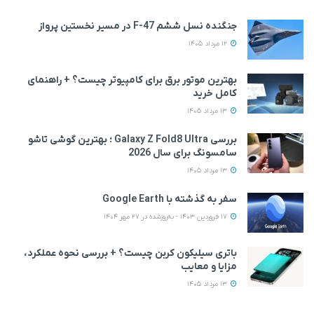
جنگنده نسل ششم F-47 در مسیر نخستین پرواز
12 مرداد 1405
بهترین موتور برق برای کامپیوتر چیست؟ + راهنمای
کامل خرید
13 مرداد 1405
بررسی Galaxy Z Fold8 Ultra ؛ بهترین گوشی تاشو
سامسونگ برای سال 2026
13 مرداد 1405
سفر به گذشته با Google Earth
17 فروردین 1403 - به‌روزشده در 27 مهر 1404
باتری سیلیکون کربن چیست؟ + بررسی نحوه عملکرد،
مزایا و معایب
13 مرداد 1405