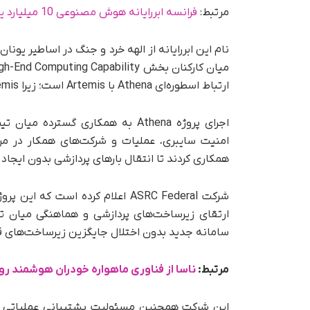
مرتبط:
فرانسه ابررایانه هوش مصنوعی 10 میلیارد یورویی می‌سازد
نام این ابررایانه از الهه خرد و جنگ در اساطیر یونا
ارتباط اسطوره‌ای Athena با Artemis است؛ زیرا Artemis نام برنامه بازگشت انسان به ماه ناسا محسوب می‌شود.
اجرای پروژه Athena به همکاری گست
امنیت سایبری، عملیات و شرکت‌های همکار در مرا
همکاری کردند تا انتقال بارهای پردازشی بدون ایجاد
شرکت ASRC Federal اعلام کرده اس
ارتقای زیرساخت‌های پردازشی و هماهنگی میان ت
سامانه جدید بدون اختلال جایگزین زیرساخت‌های قب
مرتبط:
ناسا از فناوری ماهواره خودران هوشمند رو