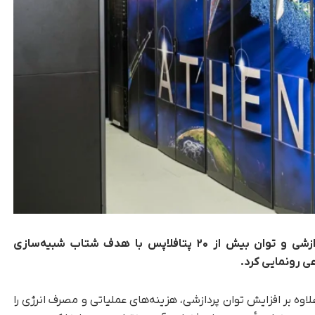
ناسا ابررایانه Athena را با ۲۶۲ هزار هسته پردازشی و توان بیش از ۲۰ پتافلاپس با هدف شتاب شبیه‌سازی
رونمایی کرد.
 علاوه بر افزایش توان پردازشی، هزینه‌های عملیاتی و مصرف انرژی را