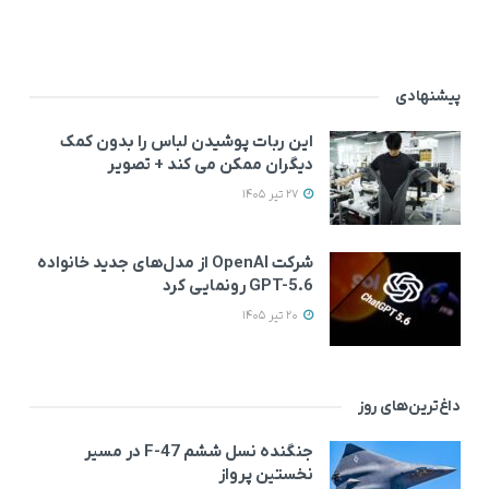
پیشنهادی
این ربات پوشیدن لباس را بدون کمک
دیگران ممکن می‌ کند + تصویر
27 تیر 1405
شرکت OpenAI از مدل‌های جدید خانواده
GPT-5.6 رونمایی کرد
20 تیر 1405
داغ‌ترین‌های روز
جنگنده نسل ششم F-47 در مسیر
نخستین پرواز