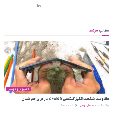
مطالب
مرتبط
کامپیوتر و موبایل
مقاومت شگفت‌انگیز گلکسی Z Fold 8 در برابر خم شدن
نوشته شده توسط
ساینا چمنی
19 مرداد 1405