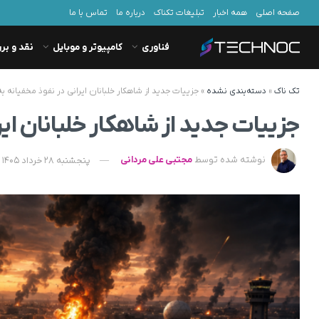
صفحه اصلی
همه اخبار
تبلیغات تکناک
درباره ما
تماس با ما
فناوری
کامپیوتر و موبایل
نقد و بر
تک ناک
»
دسته‌بندی نشده
»
جزییات جدید از شاهکار خلبانان ایرانی در نفوذ مخفیانه به
جزییات جدید از شاهکار خلبانان ایرا
نوشته شده توسط
مجتبی علی مردانی
پنجشنبه 28 خرداد 1405 - 09:49