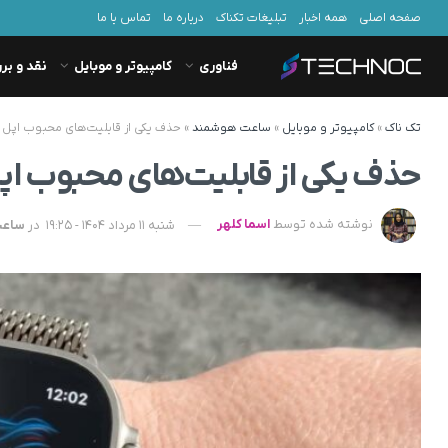
صفحه اصلی
همه اخبار
تبلیغات تکناک
درباره ما
تماس با ما
فناوری
کامپیوتر و موبایل
نقد و بر
تک ناک
»
کامپیوتر و موبایل
»
ساعت هوشمند
»
حذف یکی از قابلیت‌های محبوب اپل و
حذف یکی از قابلیت‌های محبوب اپل
نوشته شده توسط
اسما کلهر
شنبه 11 مرداد 1404 - 19:25
در
ساعت