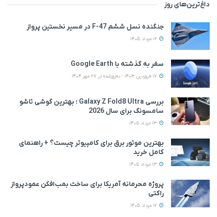
داغ‌ترین‌های روز
جنگنده نسل ششم F-47 در مسیر نخستین پرواز
12 مرداد 1405
سفر به گذشته با Google Earth
17 فروردین 1403 - به‌روزشده در 27 مهر 1404
بررسی Galaxy Z Fold8 Ultra ؛ بهترین گوشی تاشو
سامسونگ برای سال 2026
13 مرداد 1405
بهترین موتور برق برای کامپیوتر چیست؟ + راهنمای
کامل خرید
13 مرداد 1405
پروژه محرمانه آمریکا برای ساخت بمب‌افکن عمودپرواز
راکتی
12 مرداد 1405