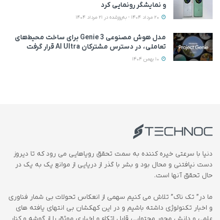
و نمایشگر رونمایی کرد
20 مرداد 1404 - به‌روزشده در 21 مرداد 1404
مدل هوش مصنوعی Genie 3 برای ساخت محیط‌های
تعاملی، در دسترس مشترکان AI Ultra قرار گرفت
10 بهمن 1404
دنیا با سرعتی خیره کننده به سمت تحقق رویاهایی می رود که تا دیروز
دست نیافتنی و محال بود و بشر با گذر از دریایی از موانع یک به یک در
حال تحقق آنها است.
ما در” تک ناک” تلاش می کنیم سهمی از انعکاس تحولات بی شمار فناوری
و اخبار تکنولوژی داشته باشیم و در این کهکشان بی انتهای یافته های
علمی و دانش محور محتوایی قابل اتکاء و اخباری موثق را از گوشه و کنار