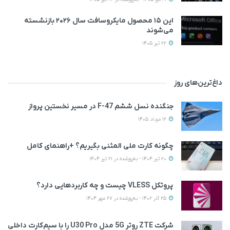
این ۱۵ محصول مایکروسافت سال ۲۰۲۶ بازنشسته
می‌شوند
22 تیر 1405
داغ‌ترین‌های روز
جنگنده نسل ششم F-47 در مسیر نخستین پرواز
12 مرداد 1405
چگونه کارت ملی المثنی بگیریم؟ +راهنمای کامل
20 تیر 1404 - به‌روزشده در 21 تیر 1404
پروتکل VLESS چیست و چه کاربردهایی دارد؟
25 آذر 1402 - به‌روزشده در 27 مهر 1404
شرکت ZTE روتر 5G مدل U30 Pro را با سیم‌کارت داخلی