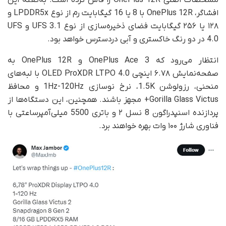
مشخصات اصلی OnePlus 12R را فاش کرده است. به‌گفته این
افشاگر، OnePlus 12R با 8 یا 16 گیگابایت رم از نوع LPDDR5x و
۱۲۸ یا ۲۵۶ گیگابایت فضای ذخیره‌سازی از نوع UFS 3.1 و UFS
4.0 در دو رنگ خاکستری و آبی دردسترس خواهد بود.
انتظار می‌رود که OnePlus Ace 3 و OnePlus 12R به
صفحه‌نمایش ۶.۷۸ اینچی OLED ProXDR LTPO 4.0 با لبه‌های
منحنی، رزولوشن 1.5K، نرخ نوسازی 1Hz-120Hz و محافظ
Gorilla Glass Victus+ مجهز باشند. همچنین، این دستگاه‌ها از
پردازنده اسنپدراگون 8 نسل ۲ و باتری 5500 میلی‌آمپرساعتی با
فناوری شارژ ۱۰۰ وات بهره خواهند برد.