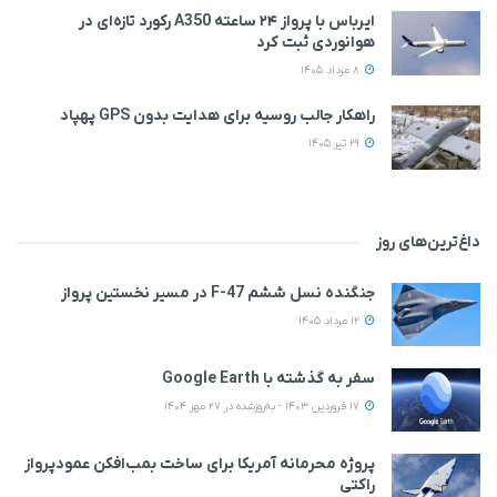
ایرباس با پرواز ۲۴ ساعته A350 رکورد تازه‌ای در
هوانوردی ثبت کرد
8 مرداد 1405
راهکار جالب روسیه برای هدایت بدون GPS پهپاد
29 تیر 1405
داغ‌ترین‌های روز
جنگنده نسل ششم F-47 در مسیر نخستین پرواز
12 مرداد 1405
سفر به گذشته با Google Earth
17 فروردین 1403 - به‌روزشده در 27 مهر 1404
پروژه محرمانه آمریکا برای ساخت بمب‌افکن عمودپرواز
راکتی