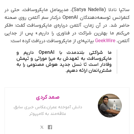
ساتیا نادلا (Satya Nadella)، مدیرعامل مایکروسافت، حتی در
کنفرانس توسعه‌دهندگان OpenAI درکنار سم آلتمن روی صحنه
حاضر شد. در آن زمان، آلتمن درباره‌ی مایکروسافت گفت: «فکر
می‌کنم ما بهترین شراکت در فناوری را داریم.» پس از جدایی
آلتمن،
GeekWire
بیانیه‌ای از مایکروسافت دریافت کرده است:
ما شراکتی بلندمدت با OpenAI داریم و
مایکروسافت به تعهدش به میرا موراتی و تیمش
وفادار است تا نسل جدید هوش‌ مصنوعی را به
مشتریانمان ارائه دهیم.
صمد کردی
دانش آموخته عمران،عکاس خبری سابق،
علاقه‌مند به کامپیوتر