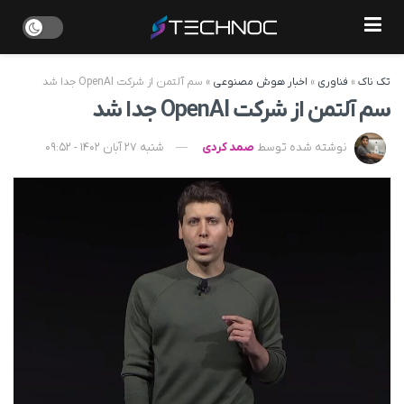
تک ناک
»
فناوری
»
اخبار هوش مصنوعی
»
سم آلتمن از شرکت OpenAI جدا شد
سم آلتمن از شرکت OpenAI جدا شد
نوشته شده توسط
صمد کردی
شنبه 27 آبان 1402 - 09:52