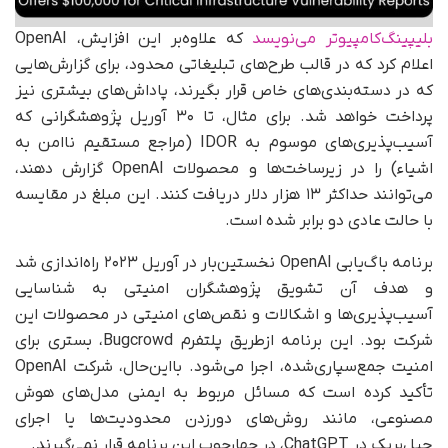
بلیپینگ‌کامپیوتر می‌نویسد
که علاوه‌بر این افزایش، OpenAI
اعلام کرد که در قالب طرح‌های تبلیغاتی محدود، برای گزارش‌هایی
که در دسته‌بندی‌های خاص قرار بگیرند، پاداش‌های بیشتری نیز
پرداخت خواهد شد. برای مثال، تا ۳۰ آوریل پژوهشگرانی که
آسیب‌پذیری‌های موسوم به IDOR (مراجع مستقیم ناامن به
اشیاء) را در زیرساخت‌ها و محصولات OpenAI گزارش دهند،
می‌توانند حداکثر ۱۳ هزار دلار دریافت کنند. این مبلغ در مقایسه
با حالت عادی دو برابر شده است.
برنامه باگ‌یابی OpenAI نخستین‌بار در آوریل ۲۰۲۳ راه‌اندازی شد
و هدف آن تشویق پژوهشگران امنیتی به شناسایی
آسیب‌پذیری‌ها و اشکالات و نقص‌های امنیتی در محصولات این
شرکت بود. این برنامه ازطریق پلتفرم Bugcrowd، بستری برای
امنیت جمع‌سپاری‌شده، اجرا می‌شود. با‌این‌حال، شرکت OpenAI
تأکید کرده است که مسائل مربوط به ایمنی مدل‌های هوش
مصنوعی، مانند روش‌های دور‌زدن محدودیت‌ها یا اجرای
جیل‌بریک در ChatGPT، در چهارچوب این برنامه قرار نمی‌گیرند.