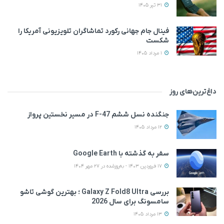
31 تیر 1405
فینال جام جهانی رکورد تماشاگران تلویزیونی آمریکا را
شکست
1 مرداد 1405
داغ‌ترین‌های روز
جنگنده نسل ششم F-47 در مسیر نخستین پرواز
12 مرداد 1405
سفر به گذشته با Google Earth
17 فروردین 1403 - به‌روزشده در 27 مهر 1404
بررسی Galaxy Z Fold8 Ultra ؛ بهترین گوشی تاشو
سامسونگ برای سال 2026
13 مرداد 1405