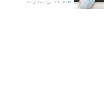
20 تیر 1404 - به‌روزشده در 21 تیر 1404