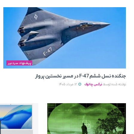
پیشنهاد سردبیر
جنگنده نسل ششم F-47 در مسیر نخستین پرواز
نوشته شده توسط
نرگس چالوک
12 مرداد 1405