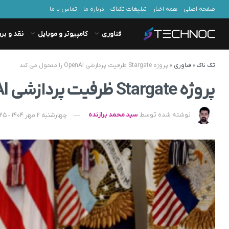
صفحه اصلی
همه اخبار
تبلیغات تکناک
درباره ما
تماس با ما
فناوری
کامپیوتر و موبایل
نقد و بر
تک ناک
»
فناوری
»
پروژه Stargate ظرفیت پردازشی OpenAI را متحول می‌ کند
پروژه Stargate ظرفیت پردازشی OpenAI را متحول می‌ کند
نوشته شده توسط
سید محمد برازنده
چهارشنبه 2 مهر 1404 - 11:25