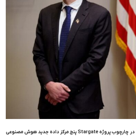
شرکت OpenAI روز سه‌شنبه اعلام کرد که قصد دارد در چارچوب پروژه Stargate پنج مرکز داده جدید هوش مصنوعی