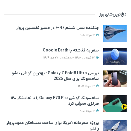
داغ‌ترین‌های روز
جنگنده نسل ششم F-47 در مسیر نخستین پرواز
12 مرداد 1405
سفر به گذشته با Google Earth
17 فروردین 1403 - به‌روزشده در 27 مهر 1404
بررسی Galaxy Z Fold8 Ultra ؛ بهترین گوشی تاشو
سامسونگ برای سال 2026
13 مرداد 1405
سامسونگ گوشی Galaxy F70 Pro را با نمایشگر ۱۲۰
هرتزی معرفی کرد
12 مرداد 1405
پروژه محرمانه آمریکا برای ساخت بمب‌افکن عمودپرواز
راکتی