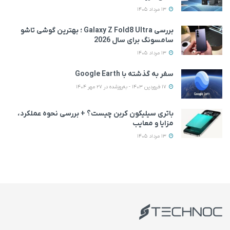
13 مرداد 1405
بررسی Galaxy Z Fold8 Ultra ؛ بهترین گوشی تاشو
سامسونگ برای سال 2026
13 مرداد 1405
سفر به گذشته با Google Earth
17 فروردین 1403 - به‌روزشده در 27 مهر 1404
باتری سیلیکون کربن چیست؟ + بررسی نحوه عملکرد،
مزایا و معایب
13 مرداد 1405