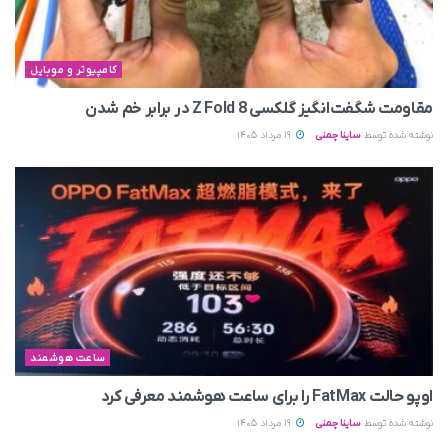
کامپیوتر و موبایل
مقاومت شگفت‌انگیز گلکسی Z Fold 8 در برابر خم شدن
نوشته شده توسط
ساینا چمنی
19 مرداد 1405
ساعت هوشمند
اوپو حالت FatMax را برای ساعت هوشمند معرفی کرد
نوشته شده توسط
ساینا چمنی
19 مرداد 1405