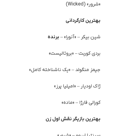
«شرور» (Wicked)
بهترین کارگردانی
شین بیکر – «آنورا» –
برنده
بردی کوربت – «بروتالیست»
جیمز منگولد – «یک ناشناخته کامل»
ژاک اودیار – «امیلیا پرز»
کورالی فارژا – «ماده»
بهترین بازیگر نقش اول زن
سینتیا اریوو – «شرور»