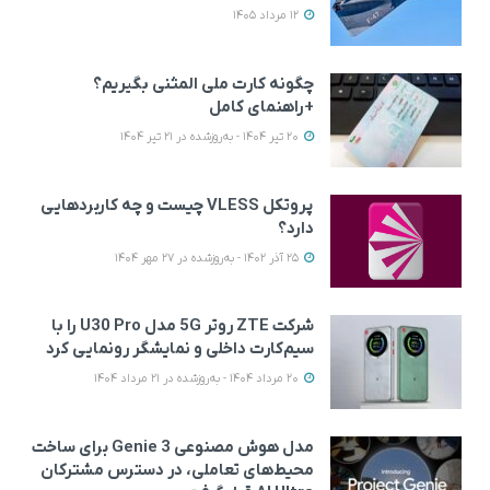
12 مرداد 1405
چگونه کارت ملی المثنی بگیریم؟
+راهنمای کامل
20 تیر 1404 - به‌روزشده در 21 تیر 1404
پروتکل VLESS چیست و چه کاربردهایی
دارد؟
25 آذر 1402 - به‌روزشده در 27 مهر 1404
شرکت ZTE روتر 5G مدل U30 Pro را با
سیم‌کارت داخلی و نمایشگر رونمایی کرد
20 مرداد 1404 - به‌روزشده در 21 مرداد 1404
مدل هوش مصنوعی Genie 3 برای ساخت
محیط‌های تعاملی، در دسترس مشترکان