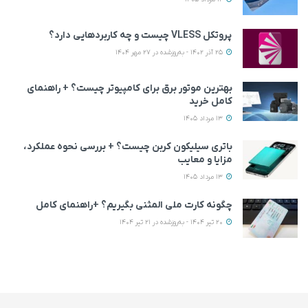
پروتکل VLESS چیست و چه کاربردهایی دارد؟
25 آذر 1402 - به‌روزشده در 27 مهر 1404
بهترین موتور برق برای کامپیوتر چیست؟ + راهنمای
کامل خرید
13 مرداد 1405
باتری سیلیکون کربن چیست؟ + بررسی نحوه عملکرد،
مزایا و معایب
13 مرداد 1405
چگونه کارت ملی المثنی بگیریم؟ +راهنمای کامل
20 تیر 1404 - به‌روزشده در 21 تیر 1404