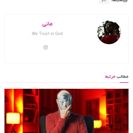
برچسب‌ها:
p6
مانی
We Trust in God
مطالب
مرتبط