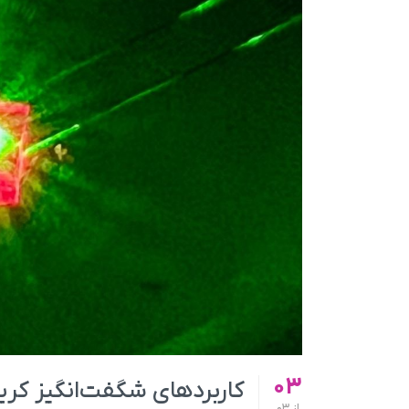
03
کاربردهای شگفت‌انگیز کری
از
03