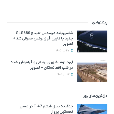
پیشنهادی
شاسی‌بلند مرسدس‌-میباخ GLS680
جدید با کابین فوق‌لوکس معرفی شد +
تصویر
30 تیر 1405
آی‌خانوم، شهری یونانی و فراموش شده
در قلب افغانستان + تصویر
22 تیر 1405
داغ‌ترین‌های روز
جنگنده نسل ششم F-47 در مسیر
نخستین پرواز