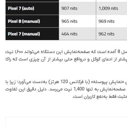
در مطالعه‌ای عمیق دیلان راگا درباره‌ی نمایشگر پیکسل 8 آمده است که صفحه‌نمایش این دستگاه می‌تواند ۱,۶۰۰ نیت
م‌صفحه داشته باشد. این 200 نیت بیشتر از ادعای گوگل و در‌واقع حتی بیشتر از آن چیزی است که راگا
ظاهراً پیکسل 8 این 200 نیت اضافی را با فعال‌کردن «نمایش پیوسته» (با فرکانس 120 هرتز) به‌دست می‌آورد؛ زیرا با
خاموش‌کردن این گزینه، طبق ادعای گوگل روشنایی صفحه‌نمایش به تنها 1,400 نیت می‌رسد. دلیل دقیق این تفاوت
مثبت فقط به‌نفع کاربران است.