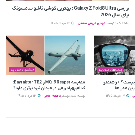
بررسی Galaxy Z Fold8 Ultra ؛ بهترین گوشی تاشو سامسونگ
برای سال 2026
نوشته شده توسط
مهدی کریمی صمدی
13 مرداد 1405
پیشنهاد سردبیر
پیشنهاد سردبیر
چیست؟ + راهنمای
مقایسه MQ-9 Reaper و Bayraktar TB2؛
رین مدل‌ها
کدام پهپاد رزمی در میدان نبرد برتری دارد؟
ی
13 مرداد 1405
نوشته شده توسط
فاطمه امامی
13 مرداد 1405