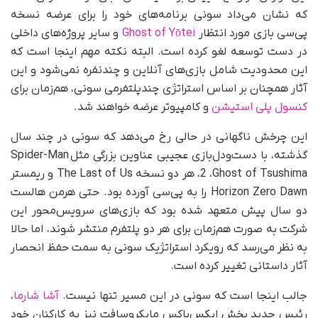
که نشان می‌داد سونی برنامه‌های خود را برای عرضه نسخه
پی‌سی بازی مورد انتظار
Ghost of Yōtei
و سایر پروژه‌های داخلی
در دست توسعه لغو کرده است. البته نکته مهم اینجا است که
این محدودیت شامل بازی‌های آنلاین و چندنفره نمی‌شود و این
آثار همچنان بر اساس استراتژی چندپلتفرمی سونی، هم‌زمان برای
کنسول پلی استیشن
و کامپیوتر عرضه خواهند شد.
این چرخش ناگهانی در حالی رخ می‌دهد که سونی در چند سال
گذشته، با دست‌ودل‌بازی عجیبی عناوین بزرگی مثل Spider-Man
2 ،Ghost of Tsushima، هر دو نسخه The Last of Us و ریمستر
Horizon Zero Dawn را به پی‌سی آورده بود. حتی هرمن هالست
دو سال پیش متعهد شده بود که بازی‌های سرویس‌محور این
شرکت به صورت هم‌زمان برای هر دو پلتفرم منتشر شوند، اما حالا
به نظر می‌رسد که رویکرد استراتژیک سونی به سمت حفظ انحصار
آثار داستانی تغییر کرده است.
جالب اینجا است که سونی در این مسیر تنها نیست.
آشا شارما
،
رئیس جدید بخش ایکس‌باکس مایکروسافت نیز به کارکنان خود