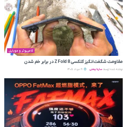
کامپیوتر و موبایل
مقاومت شگفت‌انگیز گلکسی Z Fold 8 در برابر خم شدن
نوشته شده توسط
ساینا چمنی
19 مرداد 1405