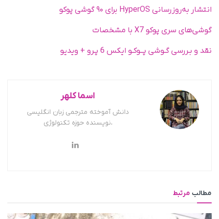
انتشار به‌روزرسانی HyperOS برای ۹۰ گوشی‌ پوکو
گوشی‌های سری پوکو X7 با مشخصات
نقد و بـررسی گـوشی پــوکـو ایکس 6 پـرو + ویدیو
اسما کلهر
دانش آموخته مترجمی زبان انگلیسی
،نویسنده حوزه تکنولوژی
مطالب
مرتبط