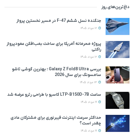
داغ‌ترین‌های روز
جنگنده نسل ششم F-47 در مسیر نخستین پرواز
12 مرداد 1405
پروژه محرمانه آمریکا برای ساخت بمب‌افکن عمودپرواز
راکتی
12 مرداد 1405
بررسی Galaxy Z Fold8 Ultra ؛ بهترین گوشی تاشو
سامسونگ برای سال 2026
13 مرداد 1405
ساعت LTP-B150D-7B کاسیو با طراحی رترو عرضه شد
19 مرداد 1405
حداکثر سرعت اینترنت فیبرنوری برای مشترکان عادی
چقدر است؟
19 مرداد 1405