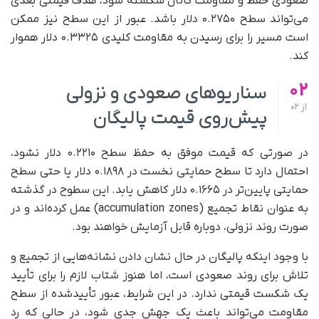
صعودی حفظ و مقاومت کانال شکسته شود، هدف قیمتی بعدی
می‌تواند سطح ۰.۲۷۵۰ دلار باشد. عبور از این سطح نیز ممکن
است مسیر را برای رسیدن به مقاومت کلیدی ۰.۳۳۲۵ دلار هموار
کند.
02
سناریوهای صعودی و نزولی
از
02
پیش‌روی قیمت پالیگان
در صورتی که قیمت موفق به حفظ سطح ۰.۲۲۱۰ دلار نشود،
احتمال دارد تا سطح حمایتی نخست در ۰.۱۸۹۸ دلار یا حتی سطح
حمایتی پایین‌تر در ۰.۱۶۶۵ دلار کاهش یابد. این سطوح در گذشته
به‌ عنوان نقاط تجمیع (accumulation zones) عمل کرده‌اند و در
صورت روند نزولی، دوباره قابل آزمایش خواهند بود.
با وجود اینکه پالیگان در حال نشان دادن نشانه‌هایی از تجمیع و
تلاش برای روند صعودی است، اما هنوز شتاب لازم را برای تأیید
یک شکست قیمتی ندارد. در این شرایط، عبور تأییدشده از سطح
مقاومت می‌تواند باعث یک جهش جدی شود، در حالی که رد