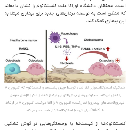
است، محققان دانشگاه اوزاکا علت کلستئاتوم را نشان داده‌اند
که ممکن است به توسعه درمان‌های جدید برای بیماران مبتلا به
این بیماری کمک کند.
شماتیک استئوکلاستوژنز القا شده توسط فیبروبلاست‌های کلستئاتوم که اکتیوین A
را فعال می‌کنند. سیتوکین‌های پیش‌التهابی ترشح شده از ماکروفاژهای نفوذی،
فیبروبلاست‌های بیماری‌زا فعال‌کننده اکتیوین A را القا می‌کنند. اکتیوین A در ارتباط
با RANKL برای ترویج استئوکلاستوژنز نابجا عمل می‌کند
کلستئاتوم‌ها از کیست‌ها یا برجستگی‌هایی در گوش تشکیل