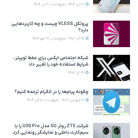
20 تیر 1404 - به‌روزشده در 21 تیر 1404
پروتکل VLESS چیست و چه کاربردهایی
دارد؟
25 آذر 1402 - به‌روزشده در 27 مهر 1404
شبکه اجتماعی ایکس برای حفظ توییتر،
شرایط استفاده خود را تغییر داد
26 آذر 1404
چگونه پیام‌ها را در تلگرام ترجمه کنیم؟
18 فروردین 1403 - به‌روزشده در 5 آبان 1404
شرکت ZTE روتر 5G مدل U30 Pro را با
سیم‌کارت داخلی و نمایشگر رونمایی کرد