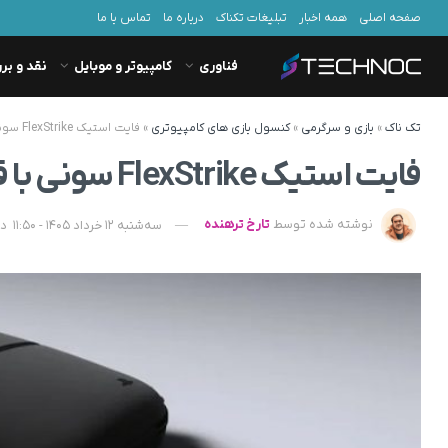
صفحه اصلی
همه اخبار
تبلیغات تکناک
درباره ما
تماس با ما
فناوری
کامپیوتر و موبایل
نقد و بر
تک ناک
»
بازی و سرگرمی
»
کنسول بازی های کامپیوتری
»
فایت استیک FlexStrike سونی با قیمت ۲۰۰ دلار وارد بازار می‌ شود
فایت استیک FlexStrike سونی با قیمت ۲۰۰ دلار وارد بازار می‌ شود
نوشته شده توسط
تارخ ترهنده
سه‌شنبه 12 خرداد 1405 - 11:50
در