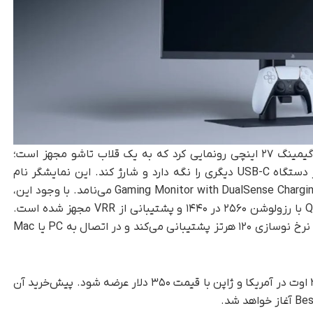
همچنین سونی اواخر سال گذشته از یک مانیتور گیمینگ ۲۷ اینچی رونمایی کرد که به یک قلاب تاشو مجهز است؛
قلابی که می‌تواند کنترلر DualSense یا در واقع هر دستگاه USB-C دیگری را نگه دارد و شارژ کند. این نمایشگر نام
چندان به‌یادماندنی‌ ندارد و سونی آن را 27 Gaming Monitor with DualSense Charging Hook می‌نامد. با وجود این،
از نظر مشخصات فنی، این مانیتور به پنل QHD IPS با رزولوشن ۲۵۶۰ در ۱۴۴۰ و پشتیبانی از VRR مجهز شده است.
این نمایشگر هنگام استفاده با PS5 یا PS5 Pro از نرخ نوسازی ۱۲۰ هرتز پشتیبانی می‌کند و در اتصال به PC یا Mac
، این مانیتور قرار است از ۲۷ اوت در آمریکا و ژاپن با قیمت ۳۵۰ دلار عرضه شود. پیش‌خرید آن