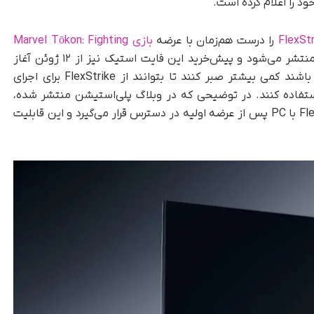
د را اعلام کرده است.
FlexStr
را درست هم‌زمان با عرضه
بازی Marvel Tōkon: Fighting
روانه بازار می‌کند؛ عنوانی که در همان روز منتشر می‌شود و پیش‌خرید این فایت استیک نیز از ۱۲ ژوئن آغاز
خواهد شد. با وجود این، کاربران PC شاید مجبور باشند کمی بیشتر صبر کنند تا بتوانند از FlexStrike برای اجرای
استفاده کنند. در توضیحی که در وبلاگ پلی‌استیشن منتشر شده،
آمده است: «سازگاری فایت‌ استیک بی‌سیم FlexStrike با PC پس از عرضه اولیه در دسترس قرار می‌گیرد و این قابلیت