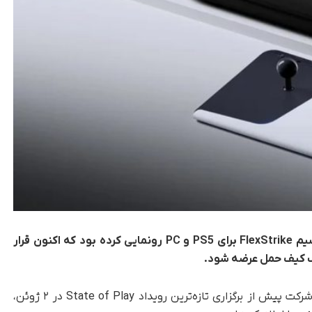
شرکت سونی در سال گذشته از فایت استیک بی‌سیم FlexStrike برای PS5 و PC رونمایی کرده بود که اکنون قرار
این شرکت پیش از برگزاری تازه‌ترین رویداد State of Play در ۲ ژوئن،