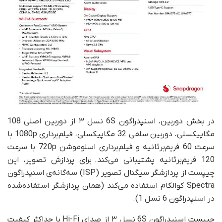
در بخش دوربین، اسنپدراگون 6S نسل ۳ از دوربین اصلی 108
مگاپیکسلی، دوربین سلفی 32 مگاپیکسلی، فیلم‌برداری 1080p با
سرعت 60 فریم‌بر‌ثانیه و فیلم‌برداری اسلوموشن 720p با سرعت
120 فریم‌بر‌ثانیه پشتیبانی می‌کند. برای پردازش تصویر، این
چیپست از پردازشگر سیگنال تصویر (ISP) سه‌گانه‌ی اسنپدراگون
Spectra کوالکام استفاده می‌کند (همان پردازشگر استفاده‌شده
در اسنپدراگون 6 نسل 1).
چیپست اسنپدراگون 6S نسل ۳ از صدای Hi-Fi با حداکثر کیفیت