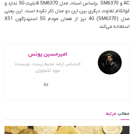
AC و SM6370. بر‌اساس اسناد، مدل SM6370 قابلیت 5G ندارد و
کوالکام تفاوت دیگری بین این دو مدل ذکر نکرده است. این یعنی
مدل 4G (SM6370) نیز از همان مودم 5G اسنپدراگون X51
استفاده می‌کند.
امیرحسین یونس
کارشناس ارشد محیط زیست، نویسنده
حوزه تکنولوژی
مطالب
مرتبط