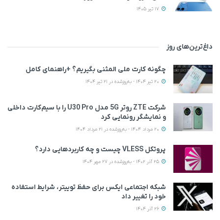
17 تیر 1405
داغ‌ترین‌های روز
چگونه کارت ملی المثنی بگیریم؟ +راهنمای کامل
20 تیر 1404 - به‌روزشده در 21 تیر 1404
شرکت ZTE روتر 5G مدل U30 Pro را با سیم‌کارت داخلی
و نمایشگر رونمایی کرد
20 مرداد 1404 - به‌روزشده در 21 مرداد 1404
پروتکل VLESS چیست و چه کاربردهایی دارد؟
25 آذر 1402 - به‌روزشده در 27 مهر 1404
شبکه اجتماعی ایکس برای حفظ توییتر، شرایط استفاده
خود را تغییر داد
26 آذر 1404