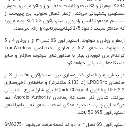
384 کیلوهرتز و 32 بیت و قابلیت حذف نویز و اکو مبتنی‌بر هوش
مصنوعی پشتیبانی می‌کند. از‌نظر اتصال سلولی، این چیپست از
سیستم مودم-فرکانس رادیویی اسنپدراگون X51 5G بهره می‌برد
که حداکثر سرعت دانلود 2/5 گیگابیت‌بر‌ثانیه را ارائه می‌دهد.
از‌نظر وای‌فای و بلوتوث، اسنپدراگون 6S نسل ۳ از وای‌فای 4 و 5
و بلوتوث نسخه‌ی 5.2 و فناوری اختصاصی TrueWireless
کوالکام برای تجربه‌ی بهتر با هدفون‌های بلوتوث سازگار و سایر
دستگاه‌ها پشتیبانی خواهد کرد.
در بخش رم و فضای ذخیره‌سازی نیز، اسنپدراگون 6s نسل 3 از
حافظه‌ی LPDDR4x (تا 2133 مگاهرتز) و حافظه‌ی ذخیره‌سازی
UFS 2.2 و فناوری Quick Charge 4+ برای شارژ سریع پشتیبانی
می‌کند. شایان ذکر است که رسانه‌ی Android Authority ادعا
می‌کند این چیپست جدید ممکن است نسخه‌ی تغییرنام‌یافته‌ی
اسنپدراگون 695 5G باشد.
اسنپدراگون 6S نسل ۳ با دو کد قطعه عرضه می‌شود: SM6375-