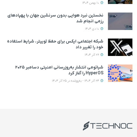
10 بهمن 1404
نخستین نبرد هوایی بدون سرنشین جهان با پهپادهای
رزمی انجام شد
10 دی 1404
شبکه اجتماعی ایکس برای حفظ توییتر، شرایط استفاده
خود را تغییر داد
26 آذر 1404
شیائومی انتشار به‌روزرسانی امنیتی دسامبر ۲۰۲۵
HyperOS را آغاز کرد
24 آذر 1404 - به‌روزشده در 25 آذر 1404