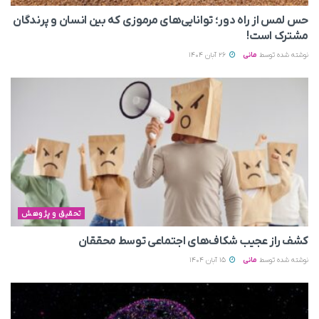
حس لمس از راه دور؛ توانایی‌های مرموزی که بین انسان و پرندگان
مشترک است!
نوشته شده توسط
مانی
26 آبان 1404
تحقیق و پژوهش
کشف راز عجیب شکاف‌های اجتماعی توسط محققان
نوشته شده توسط
مانی
15 آبان 1404