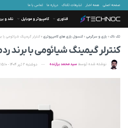
صفحه اصلی
همه اخبار
تبلیغات تکناک
درباره ما
تماس با ما
فناوری
کامپیوتر و موبایل
نقد و بر
تک ناک
»
بازی و سرگرمی
»
کنسول بازی های کامپیوتری
»
کنترلر گیمینگ شیائومی با ب
کنترلر گیمینگ شیائومی با برند رد
نوشته شده توسط
سید محمد برازنده
دوشنبه 2 تیر 1404 - 15:10