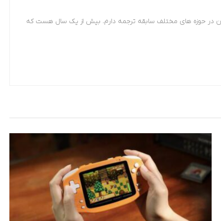
 مترجمی زبان فرانسه. از سال 87 تاکنون در حوزه های مختلف سابقه ترجمه دارم. بیش از یک سال هست که