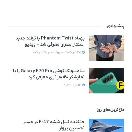
پیشنهادی
پهپاد Phantom Twist با ترفند جدید
استتار بصری معرفی شد + ویدیو
27 تیر 1405 - به‌روزشده در 28 تیر 1405
سامسونگ گوشی Galaxy F70 Pro را با
نمایشگر ۱۲۰ هرتزی معرفی کرد
12 مرداد 1405
داغ‌ترین‌های روز
جنگنده نسل ششم F-47 در مسیر
نخستین پرواز