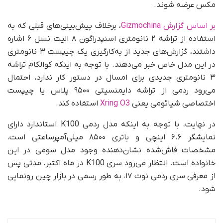
مکس عرضه شوند.
بر اساس گزارش Gizmochina
، برخلاف پیش‌بینی‌های قبلی که به
استفاده از تراشه ۲ نانومتری اسنپدراگون ۸ الیت نسل ۶ اشاره
داشتند، گزارش‌های جدید از به‌کارگیری یک چیپست ۳ نانومتری
در این مدل خاص خبر می‌دهند. با توجه به اینکه کوالکام تراشه
۳ نانومتری جدیدی برای امسال در دستور کار ندارد، احتمال
می‌رود ردمی از تراشه دایمنسیتی ۹۵۰۰ پلاس یا چیپست
اختصاصی شیائومی یعنی
Xring O3
استفاده کند.
در نهایت، با توجه به اینکه مدل ردمی K100 استاندارد دارای
نمایشگر ۶.۶ اینچی و باتری ۸۵۰۰ میلی‌آمپرساعتی است،
مشخصات فاش‌شده نشان‌دهنده وجود مدل سومی در این
خانواده است. انتظار می‌رود سری K100 در ماه اکتبر، مدتی پس
از معرفی سری ردمی نوت ۱۷، به‌ طور رسمی در بازار چین رونمایی
شود.