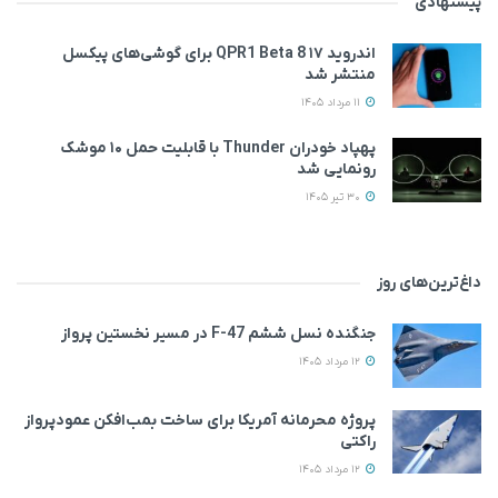
پیشنهادی
اندروید ۱۷ QPR1 Beta 8 برای گوشی‌های پیکسل
منتشر شد
11 مرداد 1405
پهپاد خودران Thunder با قابلیت حمل ۱۰ موشک
رونمایی شد
30 تیر 1405
داغ‌ترین‌های روز
جنگنده نسل ششم F-47 در مسیر نخستین پرواز
12 مرداد 1405
پروژه محرمانه آمریکا برای ساخت بمب‌افکن عمودپرواز
راکتی
12 مرداد 1405