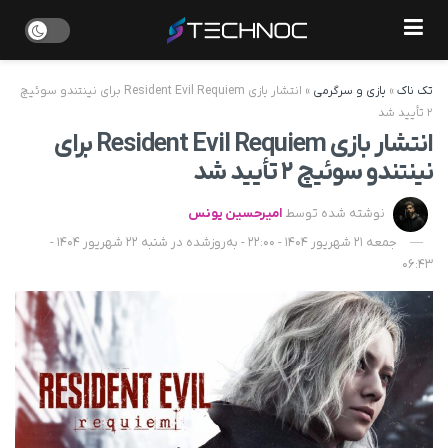
تک ناک
»
بازی و سرگرمی
»
انتشار بازی Resident Evil Requiem برای نینتندو سوئیچ
۲ تأیید شد
انتشار بازی Resident Evil Requiem برای
نینتندو سوئیچ ۲ تأیید شد
نوشته شده توسط
امیرحسین یونس
جمعه 21 شهریور 1404 - 22:00 - به‌روزشده در شنبه 22 شهریور 1404 -
06:43