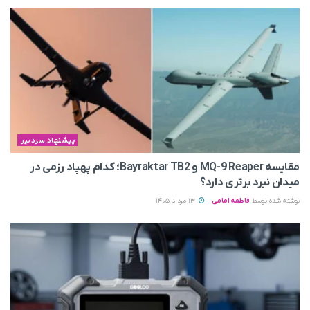
پیشنهاد سردبیر
مقایسه MQ-9 Reaper و Bayraktar TB2؛ کدام پهپاد رزمی در
میدان نبرد برتری دارد؟
نوشته شده توسط
فاطمه امامی
13 مرداد 1405