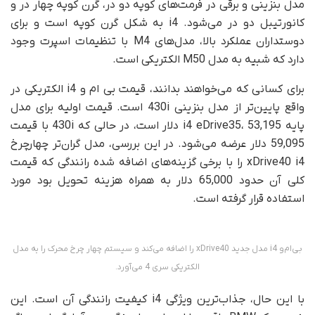
مدل بنزینی و برقی در فرمت‌های کوپه دو در، گرن کوپه چهار در و
کانورتیبل دو در می‌شود. i4 به شکل گرن کوپه است و برای
دوستداران عملکرد بالا، مدل‌های M4 با تنظیمات اسپرت وجود
دارد که شبیه به مدل M50 الکتریکی است.
برای کسانی که می‌خواهند بدانند، قیمت بی ام و i4 الکتریکی در
واقع پایین‌تر از مدل بنزینی 430i است. قیمت اولیه برای مدل
پایه i4 eDrive35، 53,195 دلار است، در حالی که 430i با قیمت
59,095 دلار عرضه می‌شود. در این بررسی، مدل گران‌تر چهارچرخ
xDrive40 i4 را با برخی گزینه‌های اضافه شده رانندگی که قیمت
کلی آن حدود 65,000 دلار به همراه هزینه تحویل بود مورد
استفاده قرار گرفته است.
بی‌ام‌و i4 مدل جدید xDrive40 را اضافه می‌کند و سیستم چهار چرخ محرک را به مدل
الکتریکی سری 4 می‌آورد.
با این حال، جذاب‌ترین ویژگی i4 کیفیت رانندگی آن است. این