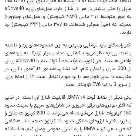
BMW اعلام کرده است که i4 بسته به مدل، بردی بین ۲۸۰ تا ۳۰۰
مایل یا حتی بیشتر در هر بار شارژ دارد. مدل‌های پایه eDrive40
به طور متوسط ۳۰۱ مایل (۴۸۴ کیلومتر) و مدل‌های چهارچرخ
محرک، که اخیراً معرفی شده‌اند، تا ۳۰۷ مایل (۴۹۴ کیلومتر) برد
دارند.
اکثر رانندگان باید توانایی رسیدن به این محدوده‌های برد را داشته
باشند، زیرا به نظر می‌رسد که این اعداد بسیار نزدیک به بازده‌های
واقعی هستند. من(نویسنده) شخصاً توانستم با xDrive40 بیش
از 300 مایل رانندگی کنم، که نشان‌دهنده‌ی کارآمدی بالایی در
مقایسه با سایر خودروها با برد مورد انتظار است. i4 از لحاظ وزن
از سری 3 یا کیا EV6 کوچکتر است.
یکی دیگر از نقاط قوت BMW i4، قابلیت شارژ آن است. در حالی
که اکثر خودروهای برقی امروزی در شارژرهای سریع با سرعت حدود
150 کیلووات شارژ می‌شوند، i4 می‌تواند تا 200 کیلووات شارژ را
بپذیرد. اکثر شارژرهای خانگی حدود 11 کیلووات هستند. هنگامی
که من سعی کردم BMW را به شارژر عمومی وصل کنم، متأسفانه