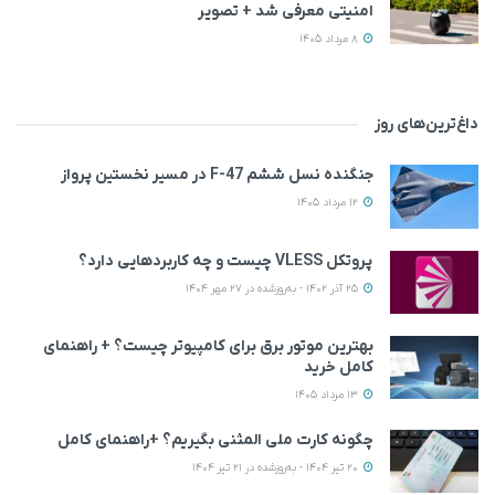
امنیتی معرفی شد + تصویر
8 مرداد 1405
داغ‌ترین‌های روز
جنگنده نسل ششم F-47 در مسیر نخستین پرواز
12 مرداد 1405
پروتکل VLESS چیست و چه کاربردهایی دارد؟
25 آذر 1402 - به‌روزشده در 27 مهر 1404
بهترین موتور برق برای کامپیوتر چیست؟ + راهنمای
کامل خرید
13 مرداد 1405
چگونه کارت ملی المثنی بگیریم؟ +راهنمای کامل
20 تیر 1404 - به‌روزشده در 21 تیر 1404