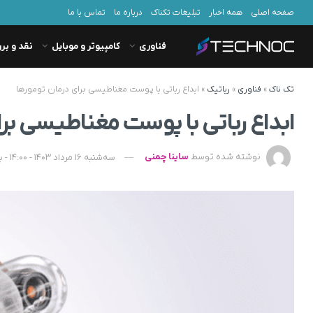
صفحه اصلی
همه اخبار
تبلیغات تکناک
درباره ما
تماس با ما
فناوری
کامپیوتر و موبایل
نقد و بر
تک ناک
»
فناوری
»
رباتیک
»
ابداع رباتی با پوست مغناطیسی برای درمان تومورها
ابداع رباتی با پوست مغناطیسی بر
نوشته شده توسط
ساینا چمنی
سه‌شنبه 16 مرداد 1403 - 14:00 - به‌روزشده در یکشنبه 25 شهریور 1403 - 08:21