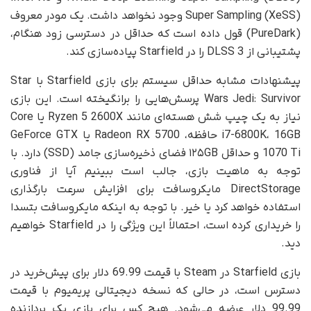
Super Sampling (XeSS) وجود نخواهد داشت. یک مودر معروف
(PureDark) قول داده است که حداقل در دسترسی زود هنگام،
پشتیبانی از DLSS 3 را در Starfield پیاده‌سازی کند.
پیشنهادات مشابه حداقل سیستم برای بازی Starfield با Star
Wars Jedi: Survivor پرسش‌هایی را برانگیخته است. این بازی
نیاز به یک چیپ شش هسته‌ای مانند Ryzen 5 2600X یا Core
i7-6800K، 16GB حافظه، Radeon RX 5700 یا GeForce GTX
1070 Ti و حداقل ۱۲۵GB فضای ذخیره‌سازی جامد (SSD) دارد. با
توجه به ماهیت بازی، جالب است ببینیم آیا از فناوری
DirectStorage مایکروسافت برای افزایش سرعت بارگذاری
استفاده خواهد کرد یا خیر. با توجه به اینکه مایکروسافت بتسدا
را خریداری کرده است، احتمالاً این ویژگی را در Starfield خواهیم
دید.
بازی Starfield در Steam با قیمت 69.99 دلار برای پیش‌خرید در
دسترس است، در حالی که نسخه دیجیتالی پریمیوم با قیمت
99.99 دلار عرضه می‌شود. هیچ کس برای بازی یک پردازنده