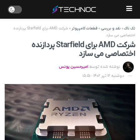
تک ناک
»
نقد و بررسی
»
قطعات کامپیوتر
»
شرکت AMD برای Starfield پردازنده
اختصاصی می سازد
شرکت AMD برای Starfield پردازنده
اختصاصی می سازد
نوشته شده توسط
امیرحسین یونس
دوشنبه 12 تیر 1402 - 15:51