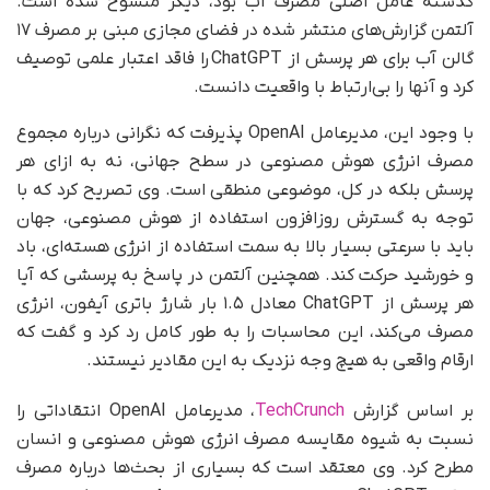
گذشته عامل اصلی مصرف آب بود، دیگر منسوخ شده است.
آلتمن گزارش‌های منتشر شده در فضای مجازی مبنی بر مصرف ۱۷
گالن آب برای هر پرسش از ChatGPT را فاقد اعتبار علمی توصیف
کرد و آنها را بی‌ارتباط با واقعیت دانست.
با وجود این، مدیرعامل OpenAI پذیرفت که نگرانی درباره مجموع
مصرف انرژی هوش مصنوعی در سطح جهانی، نه به ازای هر
پرسش بلکه در کل، موضوعی منطقی است. وی تصریح کرد که با
توجه به گسترش روزافزون استفاده از هوش مصنوعی، جهان
باید با سرعتی بسیار بالا به سمت استفاده از انرژی هسته‌ای، باد
و خورشید حرکت کند. همچنین آلتمن در پاسخ به پرسشی که آیا
هر پرسش از ChatGPT معادل ۱.۵ بار شارژ باتری آیفون، انرژی
مصرف می‌کند، این محاسبات را به طور کامل رد کرد و گفت که
ارقام واقعی به هیچ وجه نزدیک به این مقادیر نیستند.
بر اساس گزارش
TechCrunch
، مدیرعامل OpenAI انتقاداتی را
نسبت به شیوه مقایسه مصرف انرژی هوش مصنوعی و انسان
مطرح کرد. وی معتقد است که بسیاری از بحث‌ها درباره مصرف