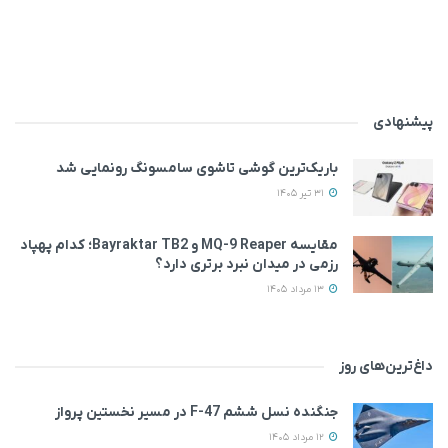
پیشنهادی
باریک‌ترین گوشی تاشوی سامسونگ رونمایی شد
31 تیر 1405
مقایسه MQ-9 Reaper و Bayraktar TB2؛ کدام پهپاد
رزمی در میدان نبرد برتری دارد؟
13 مرداد 1405
داغ‌ترین‌های روز
جنگنده نسل ششم F-47 در مسیر نخستین پرواز
12 مرداد 1405