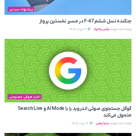
پیشنهاد سردبیر
جنگنده نسل ششم F-47 در مسیر نخستین پرواز
نوشته شده توسط
نرگس چالوک
12 مرداد 1405
اخبار هوش مصنوعی
گوگل جستجوی صوتی اندروید را با AI Mode و Search Live
متحول می‌کند
نوشته شده توسط
ساینا چمنی
12 مرداد 1405