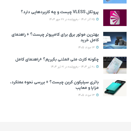
پروتکل VLESS چیست و چه کاربردهایی دارد؟
25 آذر 1402 - به‌روزشده در 27 مهر 1404
بهترین موتور برق برای کامپیوتر چیست؟ + راهنمای
کامل خرید
13 مرداد 1405
چگونه کارت ملی المثنی بگیریم؟ +راهنمای کامل
20 تیر 1404 - به‌روزشده در 21 تیر 1404
باتری سیلیکون کربن چیست؟ + بررسی نحوه عملکرد،
مزایا و معایب
13 مرداد 1405