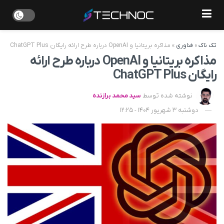
تک ناک
»
فناوری
»
مذاکره بریتانیا و OpenAI درباره طرح ارائه رایگان ChatGPT Plus
مذاکره بریتانیا و OpenAI درباره طرح ارائه
رایگان ChatGPT Plus
نوشته شده توسط
سید محمد برازنده
دوشنبه 3 شهریور 1404 - 12:25