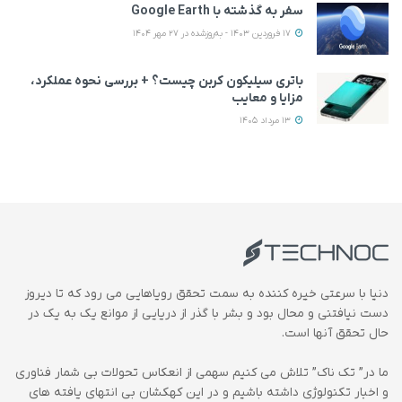
سفر به گذشته با Google Earth
17 فروردین 1403 - به‌روزشده در 27 مهر 1404
باتری سیلیکون کربن چیست؟ + بررسی نحوه عملکرد،
مزایا و معایب
13 مرداد 1405
دنیا با سرعتی خیره کننده به سمت تحقق رویاهایی می رود که تا دیروز
دست نیافتنی و محال بود و بشر با گذر از دریایی از موانع یک به یک در
حال تحقق آنها است.
ما در” تک ناک” تلاش می کنیم سهمی از انعکاس تحولات بی شمار فناوری
و اخبار تکنولوژی داشته باشیم و در این کهکشان بی انتهای یافته های