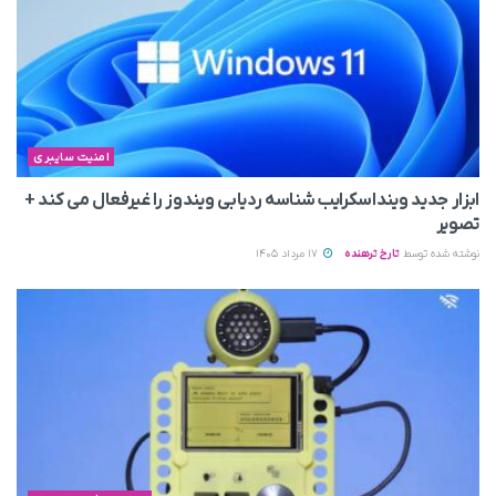
امنیت سایبری
ابزار جدید وینداسکرایب شناسه ردیابی ویندوز را غیرفعال می‌ کند +
تصویر
نوشته شده توسط
تارخ ترهنده
17 مرداد 1405