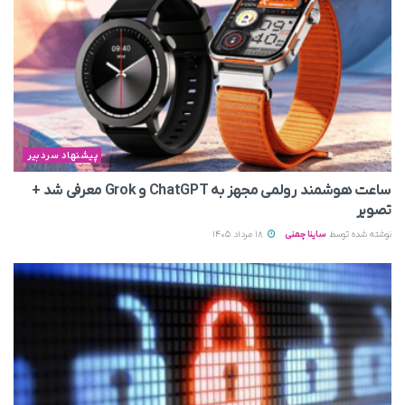
پیشنهاد سردبیر
ساعت هوشمند رولمی مجهز به ChatGPT و Grok معرفی شد +
تصویر
نوشته شده توسط
ساینا چمنی
18 مرداد 1405