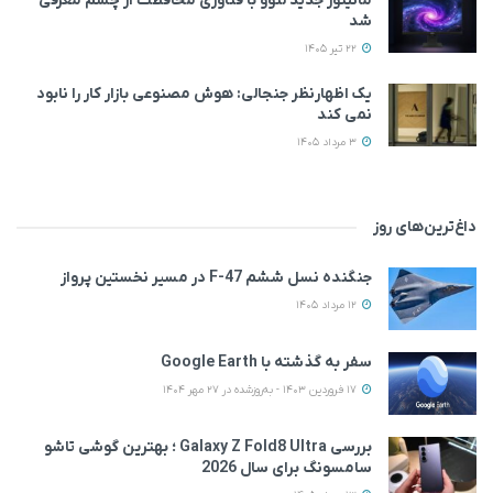
مانیتور جدید لنوو با فناوری محافظت از چشم معرفی
شد
22 تیر 1405
یک اظهارنظر جنجالی: هوش مصنوعی بازار کار را نابود
نمی‌ کند
3 مرداد 1405
داغ‌ترین‌های روز
جنگنده نسل ششم F-47 در مسیر نخستین پرواز
12 مرداد 1405
سفر به گذشته با Google Earth
17 فروردین 1403 - به‌روزشده در 27 مهر 1404
بررسی Galaxy Z Fold8 Ultra ؛ بهترین گوشی تاشو
سامسونگ برای سال 2026