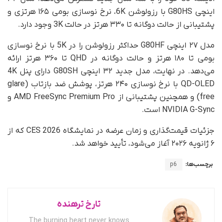
اینچی G80HS با رزولوشن 6K، نرخ نوسازی بومی ۱۶۵ هرتزی و
پشتیبانی از حالت دوگانه تا ۳۳۰ هرتز در حالت 3K وجود دارد.
مدل ۲۷ اینچی G80HF حداکثر رزولوشن را در 5K با نرخ نوسازی
بومی تا ۱۸۰ هرتز و حالت دوگانه در QHD تا ۳۶۰ هرتز ارائه
می‌دهد. در نهایت، مدل جدید ۳۲ اینچی G80SH دارای پنل 4K
QD-OLED با نرخ نوسازی ۲۴۰ هرتز، پوشش ضد بازتاب (glare
free) و همچنین پشتیبانی از AMD FreeSync Premium Pro و
NVIDIA G-Sync است.
جزئیات قیمت‌گذاری و زمان عرضه در نمایشگاه CES 2026 که از
۶ ژانویه ۲۰۲۶ آغاز می‌شود، تأیید خواهد شد.
برچسب‌ها:
p6
تارخ ترهنده
The burning heart never knows