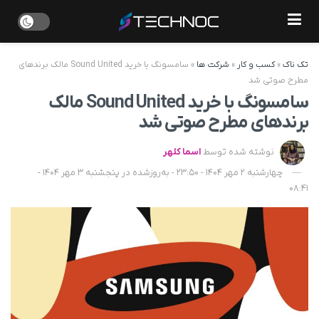
تک ناک
»
کسب و کار
»
شرکت ها
»
سامسونگ با خرید Sound United مالک برندهای
مطرح صوتی شد
سامسونگ با خرید Sound United مالک
برندهای مطرح صوتی شد
نوشته شده توسط
اسما کلهر
چهارشنبه 2 مهر 1404 - 23:50 - به‌روزشده در پنجشنبه 3 مهر 1404 -
08:41