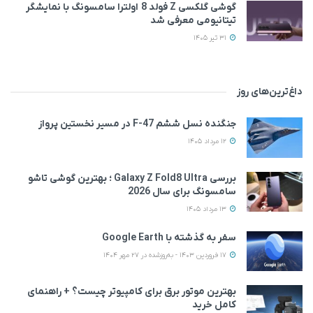
گوشی گلکسی Z فولد 8 اولترا سامسونگ با نمایشگر
تیتانیومی معرفی شد
31 تیر 1405
داغ‌ترین‌های روز
جنگنده نسل ششم F-47 در مسیر نخستین پرواز
12 مرداد 1405
بررسی Galaxy Z Fold8 Ultra ؛ بهترین گوشی تاشو
سامسونگ برای سال 2026
13 مرداد 1405
سفر به گذشته با Google Earth
17 فروردین 1403 - به‌روزشده در 27 مهر 1404
بهترین موتور برق برای کامپیوتر چیست؟ + راهنمای
کامل خرید