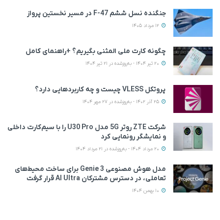
جنگنده نسل ششم F-47 در مسیر نخستین پرواز
12 مرداد 1405
چگونه کارت ملی المثنی بگیریم؟ +راهنمای کامل
20 تیر 1404 - به‌روزشده در 21 تیر 1404
پروتکل VLESS چیست و چه کاربردهایی دارد؟
25 آذر 1402 - به‌روزشده در 27 مهر 1404
شرکت ZTE روتر 5G مدل U30 Pro را با سیم‌کارت داخلی
و نمایشگر رونمایی کرد
20 مرداد 1404 - به‌روزشده در 21 مرداد 1404
مدل هوش مصنوعی Genie 3 برای ساخت محیط‌های
تعاملی، در دسترس مشترکان AI Ultra قرار گرفت
10 بهمن 1404