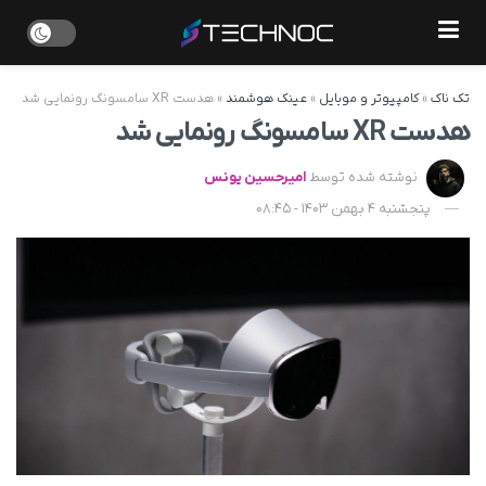
تک ناک
»
کامپیوتر و موبایل
»
عینک هوشمند
»
هدست XR سامسونگ رونمایی شد
هدست XR سامسونگ رونمایی شد
نوشته شده توسط
امیرحسین یونس
پنجشنبه 4 بهمن 1403 - 08:45