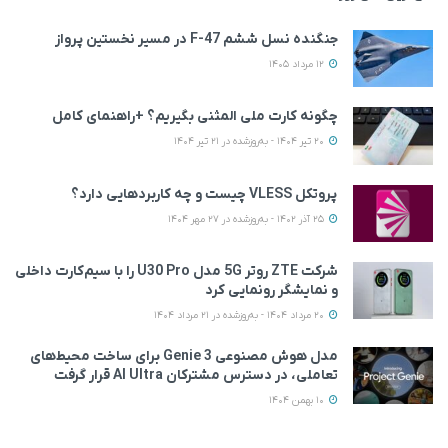
جنگنده نسل ششم F-47 در مسیر نخستین پرواز
12 مرداد 1405
چگونه کارت ملی المثنی بگیریم؟ +راهنمای کامل
20 تیر 1404 - به‌روزشده در 21 تیر 1404
پروتکل VLESS چیست و چه کاربردهایی دارد؟
25 آذر 1402 - به‌روزشده در 27 مهر 1404
شرکت ZTE روتر 5G مدل U30 Pro را با سیم‌کارت داخلی
و نمایشگر رونمایی کرد
20 مرداد 1404 - به‌روزشده در 21 مرداد 1404
مدل هوش مصنوعی Genie 3 برای ساخت محیط‌های
تعاملی، در دسترس مشترکان AI Ultra قرار گرفت
10 بهمن 1404