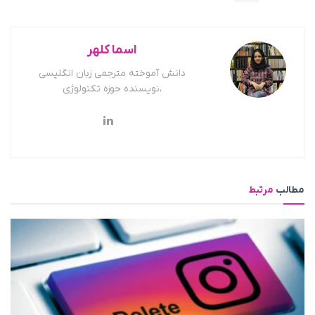
اسما کلهر
دانش آموخته مترجمی زبان انگلیسی
،نویسنده حوزه تکنولوژی
مطالب
مرتبط