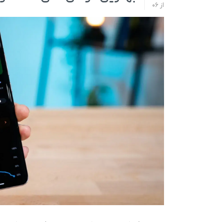
از
06