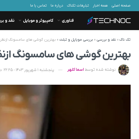
صفحه اصلی
همه اخبار
تبلیغات تکناک
درباره ما
تماس با ما
فناوری
کامپیوتر و موبایل
نقد و بر
تک ناک
»
نقد و بررسی
»
بررسی موبایل و تبلت
»
بهترین گوشی های سامسونگ ازنظر ع
بهترین گوشی های سامسونگ ازنظر
نوشته شده توسط
اسما کلهر
پنجشنبه 1 شهریور 1403 - 22:25
د