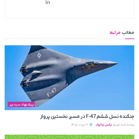
مطالب
مرتبط
پیشنهاد سردبیر
جنگنده نسل ششم F-47 در مسیر نخستین پرواز
نوشته شده توسط
نرگس چالوک
12 مرداد 1405