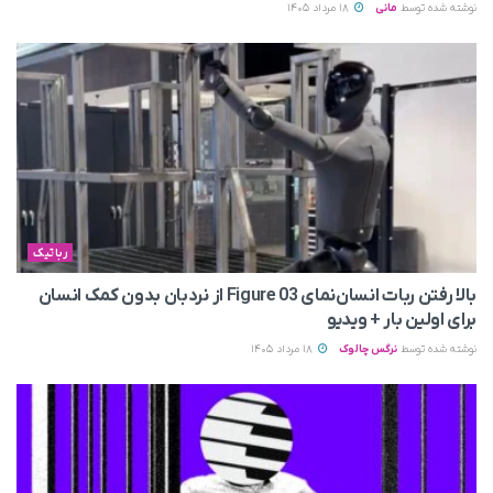
نوشته شده توسط
مانی
18 مرداد 1405
رباتیک
بالا رفتن ربات انسان‌نمای Figure 03 از نردبان بدون کمک انسان
برای اولین بار + ویدیو
نوشته شده توسط
نرگس چالوک
18 مرداد 1405