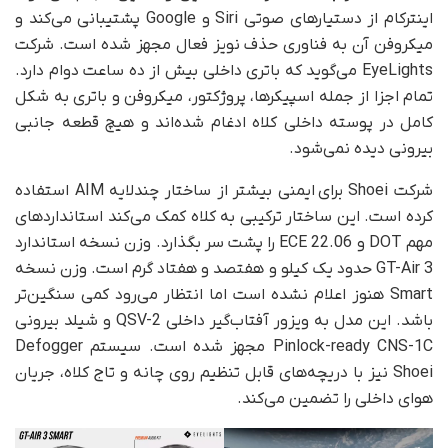
اینترکام از دستیارهای صوتی Siri و Google پشتیبانی می‌کند و
میکروفن آن به فناوری حذف نویز فعال مجهز شده است. شرکت
EyeLights می‌گوید که باتری داخلی بیش از ده ساعت دوام دارد.
تمام اجزا از جمله اسپیکرها، پروژکتور، میکروفن و باتری به شکل
کامل در پوسته داخلی کلاه ادغام شده‌اند و هیچ قطعه جانبی
بیرونی دیده نمی‌شود.
شرکت Shoei برای ایمنی بیشتر از ساختار چندلایه AIM استفاده
کرده است. این ساختار ترکیبی به کلاه کمک می‌کند استانداردهای
مهم DOT و ECE 22.06 را پشت سر بگذارد. وزن نسخه استاندارد
GT-Air 3 حدود یک کیلو و هفتصد و هفتاد گرم است. وزن نسخه
Smart هنوز اعلام نشده است اما انتظار می‌رود کمی سنگین‌تر
باشد. این مدل به ویزور آفتاب‌گیر داخلی QSV-2 و شیلد بیرونی
Pinlock-ready CNS-1C مجهز شده است. سیستم Defogger
Shoei نیز با دریچه‌های قابل تنظیم روی چانه و تاج کلاه، جریان
هوای داخلی را تضمین می‌کند.