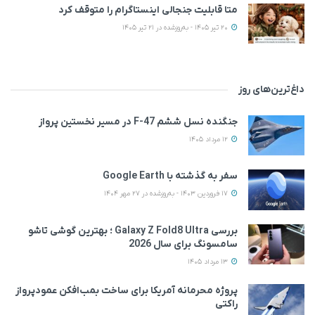
متا قابلیت جنجالی اینستاگرام را متوقف کرد
20 تیر 1405 - به‌روزشده در 21 تیر 1405
داغ‌ترین‌های روز
جنگنده نسل ششم F-47 در مسیر نخستین پرواز
12 مرداد 1405
سفر به گذشته با Google Earth
17 فروردین 1403 - به‌روزشده در 27 مهر 1404
بررسی Galaxy Z Fold8 Ultra ؛ بهترین گوشی تاشو
سامسونگ برای سال 2026
13 مرداد 1405
پروژه محرمانه آمریکا برای ساخت بمب‌افکن عمودپرواز
راکتی