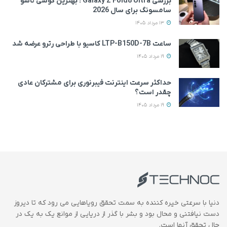
بررسی Galaxy Z Fold8 Ultra ؛ بهترین گوشی تاشو
سامسونگ برای سال 2026
13 مرداد 1405
ساعت LTP-B150D-7B کاسیو با طراحی رترو عرضه شد
19 مرداد 1405
حداکثر سرعت اینترنت فیبرنوری برای مشترکان عادی
چقدر است؟
19 مرداد 1405
دنیا با سرعتی خیره کننده به سمت تحقق رویاهایی می رود که تا دیروز
دست نیافتنی و محال بود و بشر با گذر از دریایی از موانع یک به یک در
حال تحقق آنها است.