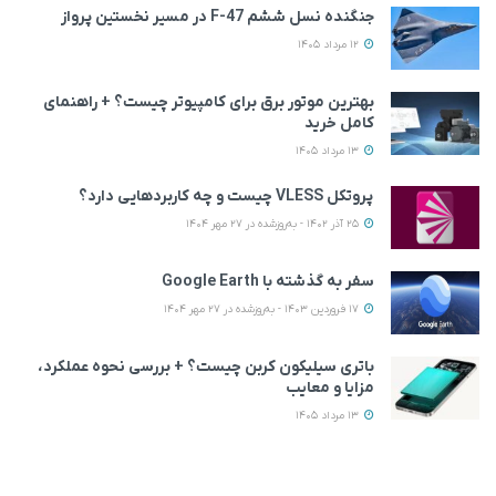
جنگنده نسل ششم F-47 در مسیر نخستین پرواز
12 مرداد 1405
بهترین موتور برق برای کامپیوتر چیست؟ + راهنمای
کامل خرید
13 مرداد 1405
پروتکل VLESS چیست و چه کاربردهایی دارد؟
25 آذر 1402 - به‌روزشده در 27 مهر 1404
سفر به گذشته با Google Earth
17 فروردین 1403 - به‌روزشده در 27 مهر 1404
باتری سیلیکون کربن چیست؟ + بررسی نحوه عملکرد،
مزایا و معایب
13 مرداد 1405