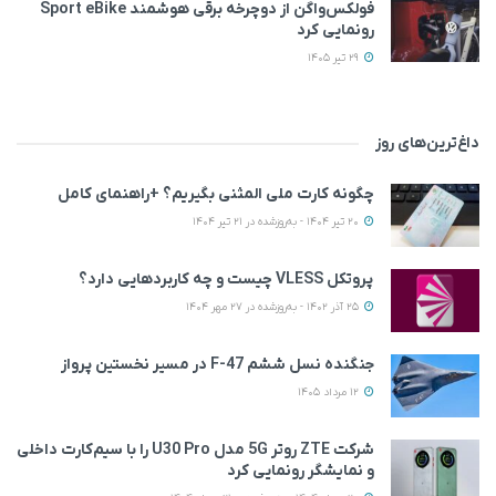
فولکس‌واگن از دوچرخه برقی هوشمند Sport eBike
رونمایی کرد
29 تیر 1405
داغ‌ترین‌های روز
چگونه کارت ملی المثنی بگیریم؟ +راهنمای کامل
20 تیر 1404 - به‌روزشده در 21 تیر 1404
پروتکل VLESS چیست و چه کاربردهایی دارد؟
25 آذر 1402 - به‌روزشده در 27 مهر 1404
جنگنده نسل ششم F-47 در مسیر نخستین پرواز
12 مرداد 1405
شرکت ZTE روتر 5G مدل U30 Pro را با سیم‌کارت داخلی
و نمایشگر رونمایی کرد