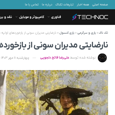
صفحه اصلی
همه اخبار
تبلیغات تکناک
درباره ما
تماس با ما
فناوری
کامپیوتر و موبایل
نقد و بر
تک ناک
»
بازی و سرگرمی
»
بازی کنسول
»
نارضایتی مدیران سونی از بازخوردهای اولیه بازی  of Yotei
نارضایتی مدیران سونی از بازخوردهای اولیه با
نوشته شده توسط
علی‌رضا فاتح دلجویی
چهارشنبه 11 مهر 1403 - 18:10