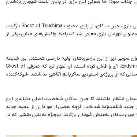
ان جذاب نبود؛ اما معرفی این بازی در پایان باعث هیجان‌زده‌شدن
بسیاری از طرفداران انتظار داشتند که شخصیت اصلی بازی، جین ساکای، از بازی محبوب Ghost of Tsushima بازگردد.
جود‌این، شخصیت جدیدی به نام آتسو (Atsu) به‌عنوان قهرمان بازی معرفی شد که باعث واکنش‌های منفی برخی از
ن سونی نیز از این بازخوردهای اولیه ناراضی هستند. این شایعه
از منبعی داخلی منتشر شده و یوتیوبر معروف، Endymion، آن را فاش کرده است. او اظهار کرد که معرفی Ghost of
ژه کسانی که از پروژه‌ی استودیو ساکرپانچ آگاهی نداشتند، شوکه‌کننده
سونی انتظار داشتند تا جین ساکای شخصیت اصلی دنباله‌ی این
جدید شگفت‌زده شده‌اند. اگرچه بعضی از هواداران از محیط جدید
 جین ساکای به‌عنوان قهرمان بازگردد؛ به‌ویژه به‌دلیل نقشی که در