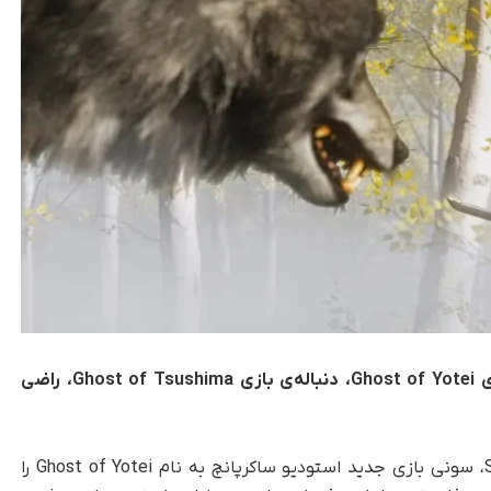
مدیران شرکت سونی از واکنش‌های اولیه به بازی Ghost of Yotei، دنباله‌ی بازی Ghost of Tsushima، راضی
به‌گزارش تک‌ناک، به‌تازگی در رویداد State of Play، سونی بازی جدید استودیو ساکرپانچ به نام Ghost of Yotei را